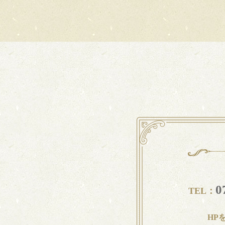
0
TEL：
HP