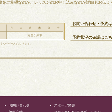
療をご希望なのか、レッスンのお申し込みなのか詳細もお伝え
お問い合わせ・予約
月
火
水
木
金
土
完全予約制
予約状況の確認はこ
みをいただいております。
お問い合わせ
スポーツ障害
治療方針
スタイルUPリラクゼーション