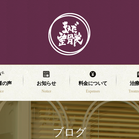
様の声
お知らせ
料金について
治
ice
Notice
Expenses
Treatm
ブログ