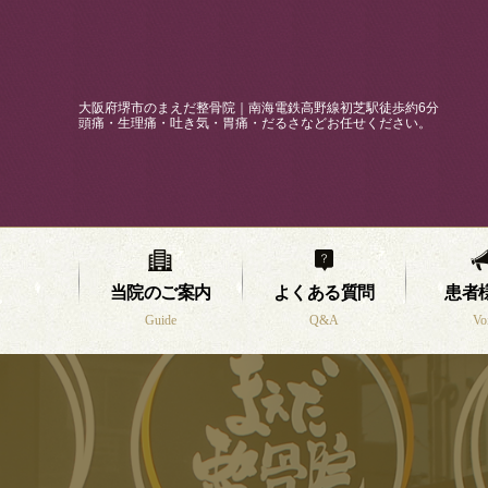
大阪府堺市のまえだ整骨院｜南海電鉄高野線初芝駅徒歩約6分
頭痛・生理痛・吐き気・胃痛・だるさなどお任せください。
当院のご案内
よくある質問
患者
Guide
Q&A
Vo